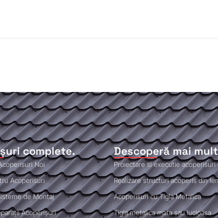
șuri complete.
Descoperă mai mult
Acoperisuri Noi
Proiectare si executie acoperisur
ntru Acoperisuri
Realizare structuri acoperis din l
 Sisteme de Montaj
Acoperisuri cu Tigla Metalica
eparații Acoperișuri
Tigla metalica mata sau lucioasa