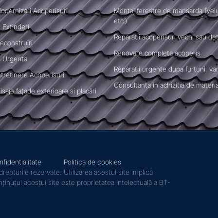
Modernizari Acoperisuri
Montaj ferestre de mansarda (Vel
etc.)
 Extinderi
Reparatii acoperisuri vechi sau de
econstruiri
Renovare completa acoperis
e Urgenta
Reparatii urgente dupa furtuni, va
ntretinere Acoperisuri
Consultanta in achizitia de materi
nisaje fațade exterioare si placări
nfidentialitate
Politica de cookies
pturile rezervate. Utilizarea acestui site implică
nținutul acestui site este proprietatea intelectuală a BT-