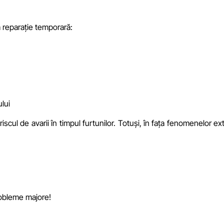
ă reparație temporară:
ului
scul de avarii în timpul furtunilor. Totuși, în fața fenomenelor e
!
obleme majore!