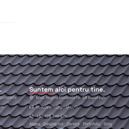
.
Suntem aici pentru tine.
i complete
Blvd. Regina Elisabeta Nr. 59 București
emn
bt.acoperis@gmail.com
+40 729 449 445
Acasa
Despre noi
Servicii
Portofoliu
Blog