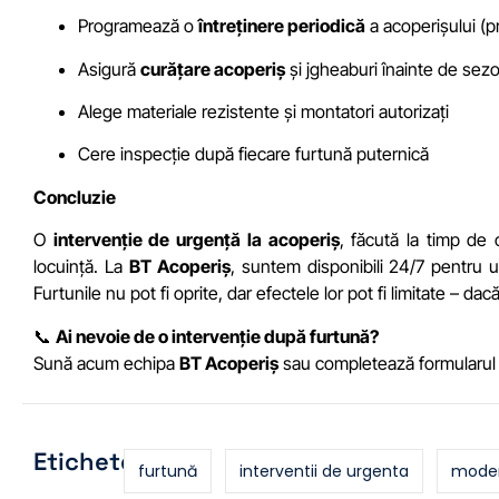
Programează o
întreținere periodică
a acoperișului (p
Asigură
curățare acoperiș
și jgheaburi înainte de sezo
Alege materiale rezistente și montatori autorizați
Cere inspecție după fiecare furtună puternică
Concluzie
O
intervenție de urgență la acoperiș
, făcută la timp de 
locuință. La
BT Acoperiș
, suntem disponibili 24/7 pentru ur
Furtunile nu pot fi oprite, dar efectele lor pot fi limitate – dac
📞
Ai nevoie de o intervenție după furtună?
Sună acum echipa
BT Acoperiș
sau completează formularul 
Etichete:
furtună
interventii de urgenta
moder