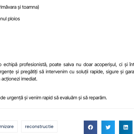
rimăvara și toamna)
nul ploios
o echipă profesionistă, poate salva nu doar acoperișul, ci și în
gențe și pregătiți să intervenim cu soluții rapide, sigure și gar
ă acționezi imediat.
de urgență și venim rapid să evaluăm și să reparăm.
nizare
reconstructie