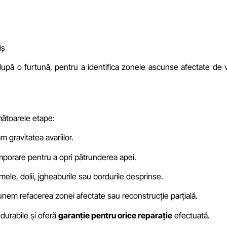
iș
ă o furtună, pentru a identifica zonele ascunse afectate de v
mătoarele etape:
m gravitatea avariilor.
mporare pentru a opri pătrunderea apei.
mele, dolii, jgheaburile sau bordurile desprinse.
nem refacerea zonei afectate sau reconstrucție parțială.
durabile și oferă
garanție pentru orice reparație
efectuată.