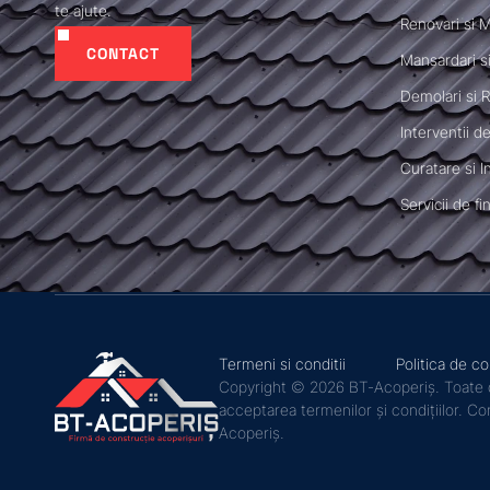
te ajute.
Renovari si 
CONTACT
Mansardari si
Demolari si R
Interventii d
Curatare si I
Servicii de fi
Termeni si conditii
Politica de co
Copyright © 2026 BT-Acoperiș. Toate dre
acceptarea termenilor și condițiilor. Co
Acoperiș.