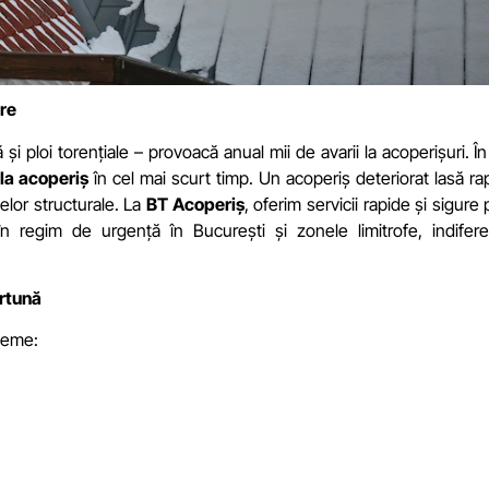
are
i ploi torențiale – provoacă anual mii de avarii la acoperișuri. În
 la acoperiș
în cel mai scurt timp. Un acoperiș deteriorat lasă ra
olelor structurale. La
BT Acoperiș
, oferim servicii rapide și sigure
 regim de urgență în București și zonele limitrofe, indifer
urtună
bleme: