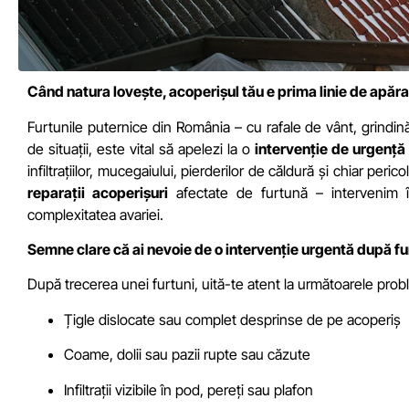
Când natura lovește, acoperișul tău e prima linie de apăr
Furtunile puternice din România – cu rafale de vânt, grindină ș
de situații, este vital să apelezi la o
intervenție de urgență
infiltrațiilor, mucegaiului, pierderilor de căldură și chiar peric
reparații acoperișuri
afectate de furtună – intervenim în
complexitatea avariei.
Semne clare că ai nevoie de o intervenție urgentă după f
După trecerea unei furtuni, uită-te atent la următoarele pro
Țigle dislocate sau complet desprinse de pe acoperiș
Coame, dolii sau pazii rupte sau căzute
Infiltrații vizibile în pod, pereți sau plafon