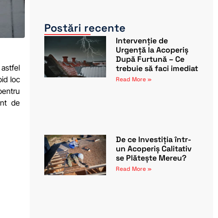
Postări recente
Intervenție de
Urgență la Acoperiș
După Furtună – Ce
 astfel
trebuie să faci imediat
pid loc
Read More »
 pentru
ent de
De ce Investiția într-
un Acoperiș Calitativ
se Plătește Mereu?
Read More »