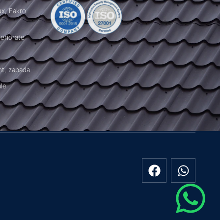
ux, Fakro
teriorate
nt, zapada
ale