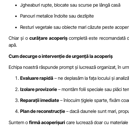
Jgheaburi rupte, blocate sau scurse pe lângă casă
Panouri metalice îndoite sau dezlipite
Resturi vegetale sau obiecte mari căzute peste acoper
Chiar și o
curățare acoperiș
completă este recomandată dup
apă.
Cum decurge o intervenție de urgență la acoperiș
Echipa noastră răspunde prompt și lucrează organizat, în ur
Evaluare rapidă
– ne deplasăm la fața locului și analiză
Izolare provizorie
– montăm folii speciale sau plăci te
Reparații imediate
– înlocuim țiglele sparte, fixăm coa
Plan de reconstrucție
– dacă daunele sunt mari, propu
Suntem o
firmă acoperișuri
care lucrează doar cu materiale 