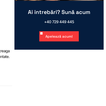
Ai intrebări? Sună acum
+40 729 449 445
Apelează acum!
treaga
antate.