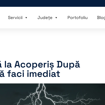
Servicii
Județe
Portofoliu
Blo
ă la Acoperiș După
ă faci imediat