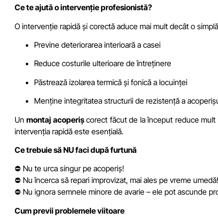
Ce te ajută o intervenție profesionistă?
O intervenție rapidă și corectă aduce mai mult decât o simpl
Previne deteriorarea interioară a casei
Reduce costurile ulterioare de întreținere
Păstrează izolarea termică și fonică a locuinței
Menține integritatea structurii de rezistență a acoperiș
Un
montaj acoperiș
corect făcut de la început reduce mult ri
intervenția rapidă este esențială.
Ce trebuie să NU faci după furtună
⛔ Nu te urca singur pe acoperiș!
⛔ Nu încerca să repari improvizat, mai ales pe vreme umedă
⛔ Nu ignora semnele minore de avarie – ele pot ascunde pr
Cum previi problemele viitoare