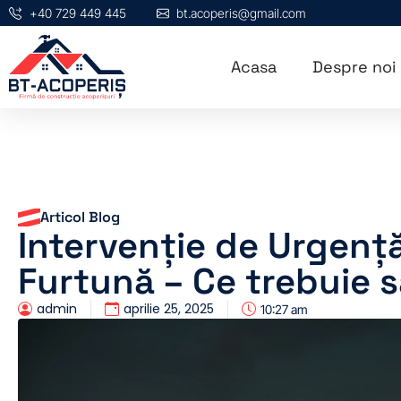
+40 729 449 445
bt.acoperis@gmail.com
Acasa
Despre noi
Articol Blog
Intervenție de Urgenț
Furtună – Ce trebuie s
admin
aprilie 25, 2025
10:27 am