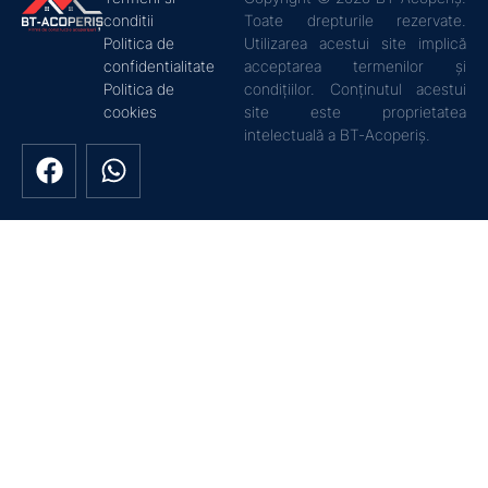
conditii
Toate drepturile rezervate.
Politica de
Utilizarea acestui site implică
confidentialitate
acceptarea termenilor și
Politica de
condițiilor. Conținutul acestui
cookies
site este proprietatea
intelectuală a BT-Acoperiș.