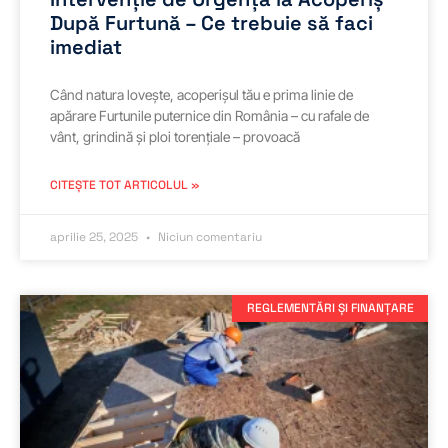
După Furtună – Ce trebuie să faci
imediat
Când natura lovește, acoperișul tău e prima linie de
apărare Furtunile puternice din România – cu rafale de
vânt, grindină și ploi torențiale – provoacă
CITEȘTE TOT ARTICOLUL »
aprilie 25, 2025
Niciun comentariu
REGLEMENTĂRI ȘI FINANȚARE