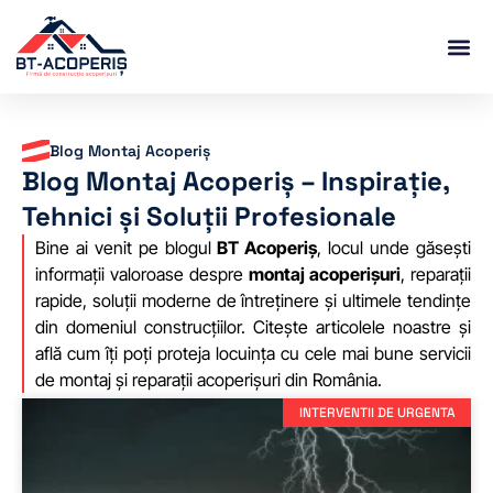
Despre noi
Blog Montaj Acoperiș
Blog Montaj Acoperiș – Inspirație,
Tehnici și Soluții Profesionale
Bine ai venit pe blogul
BT Acoperiș
, locul unde găsești
informații valoroase despre
montaj acoperișuri
, reparații
rapide, soluții moderne de întreținere și ultimele tendințe
din domeniul construcțiilor. Citește articolele noastre și
află cum îți poți proteja locuința cu cele mai bune servicii
de montaj și reparații acoperișuri din România.
INTERVENTII DE URGENTA