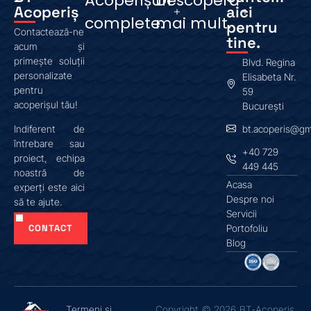
Acoperișuri
Descoperă
Acoperiș
aici
complete.
mai mult.
pentru
Contactează-ne
tine.
acum și
primește soluții
Blvd. Regina
personalizate
Elisabeta Nr.
pentru
59
acoperișul tău!
București
bt.acoperis@gm
Indiferent de
întrebare sau
+40 729
proiect, echipa
449 445
noastră de
Acasa
experți este aici
Despre noi
să te ajute.
Servicii
CONTACT
Portofoliu
Blog
Termeni si
Copyright © 2026 BT-Acoperiș.