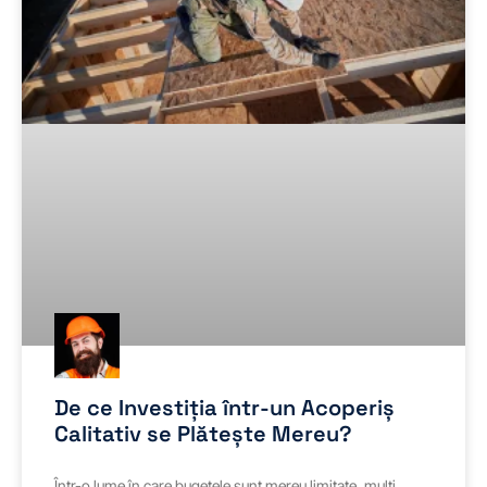
De ce Investiția într-un Acoperiș
Calitativ se Plătește Mereu?
Într-o lume în care bugetele sunt mereu limitate, mulți